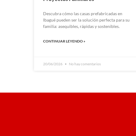
Descubra cómo las casas prefabricadas en
Ibagué pueden ser la solución perfecta para su
familia: asequibles, rápidas y sostenibles.
CONTINUAR LEYENDO »
20/06/2026
No hay comentarios