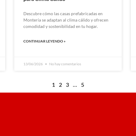
Descubre cómo las casas prefabricadas en
Montería se adaptan al clima cálido y ofrecen
comodidad y sostenibilidad en tu hogar.
CONTINUAR LEYENDO »
13/06/2026
No hay comentarios
1
2
3
…
5