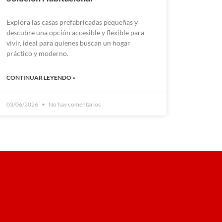
Explora las casas prefabricadas pequeñas y
descubre una opción accesible y flexible para
vivir, ideal para quienes buscan un hogar
práctico y moderno.
CONTINUAR LEYENDO »
03/06/2026
No hay comentarios