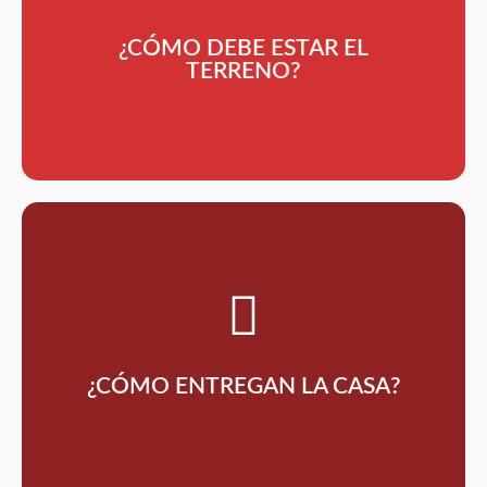
Lo mejor de construir con nosotros es que no
¿CÓMO DEBE ESTAR EL
nivelado en tierra.
El terreno debe estar firme y
TERRENO?
madera y su diseño es personalizado.
ventanas (madera y/o aluminio), la estructura en
Se entrega en obra gris, con sus respectivas puertas y
¿CÓMO ENTREGAN LA CASA?
tipo ladrillo en ambos lados
Son placas en concreto, ranurada