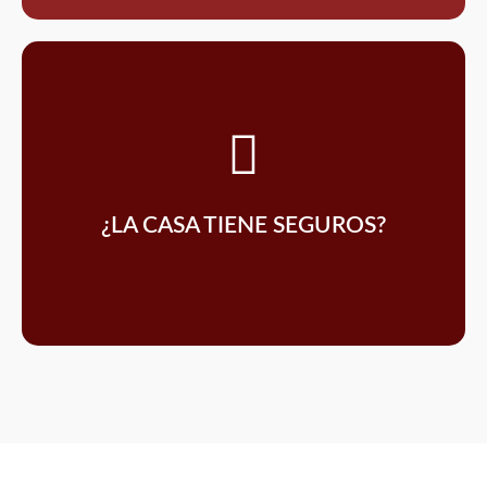
Seguros.
cumplimiento y responsabilidad de Sura Compañía de
Si, contamos con todo el respaldo de las polizas de
¿LA CASA TIENE SEGUROS?
Póliza de cumplimiento