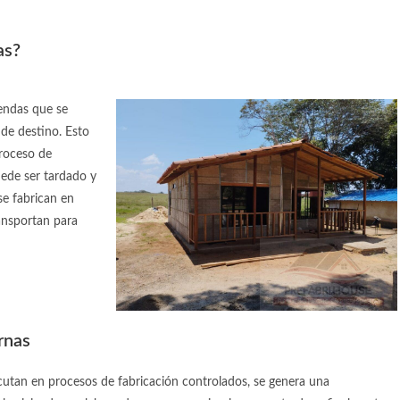
as?
endas que se
 de destino. Esto
proceso de
uede ser tardado y
 se fabrican en
ansportan para
rnas
cutan en procesos de fabricación controlados, se genera una